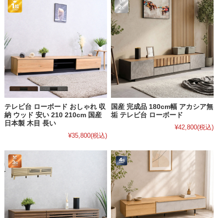
テレビ台 ローボード おしゃれ 収
国産 完成品 180cm幅 アカシア無
納 ウッド 安い 210 210cm 国産
垢 テレビ台 ローボード
日本製 木目 長い
¥42,800
(税込)
¥35,800
(税込)