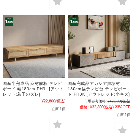
国産半完成品 麻材前板 テレビ
国産完成品アカシア無垢材
ボード 幅180cm PH3L [アウト
180cm幅テレビ台 テレビボー
レット:若干のズレ]
ド PH3K [アウトレット:小キズ]
¥22,800
(税込)
市場参考価格:
¥42,800
(税込)
価格:
¥32,800
(税込)
23%OFF
在庫 1個
在庫 1個