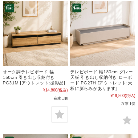
オーク調テレビボード 幅
テレビボード 幅180cm グレー
150cm 引き出し収納付き
天板 引き出し収納付き ローボ
PG31M [アウトレット:撮影品]
ード PG27H [アウトレット:天
板に膨らみがあります]
¥14,800
(税込)
¥19,800
(税込)
在庫 1個
在庫 1個