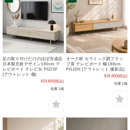
足の取り付けだけのほぼ完成品
オーク材 セラミック調フラッ
日本製北欧デザイン180cm テ
プ扉 テレビボード 幅180cm
レビボード テレビ台 PG23F
PG10H [アウトレット:撮影品]
[アウトレット:傷]
¥29,800
(税込)
¥29,800
(税込)
在庫 1個
在庫 1個