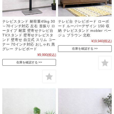
テレビスタンド 耐荷重45kg 30
テレビ台 テレビボード ローボ
～70インチ対応 左右 首振り ロ
ード ルーバーデザイン 150 収
ータイプ 耐震 壁寄せテレビ台
納 テレビスタンド mobler ベー
TVスタンド 壁寄せテレビスタ
ジュ ブラウン 北欧
ンド 壁寄せ 自立式 スリム コー
¥19,940
(税込)
ナー 70インチ対応 おしゃれ 黒
グレー テレビボード
在庫を確認する
¥9,990
(税込)
在庫を確認する