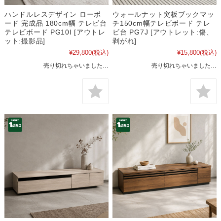
ハンドルレスデザイン ローボ
ウォールナット突板ブックマッ
ード 完成品 180cm幅 テレビ台
チ150cm幅テレビボード テレ
テレビボード PG10I [アウトレ
ビ台 PG7J [アウトレット:傷、
ット:撮影品]
剥がれ]
¥29,800
(税込)
¥15,800
(税込)
売り切れちゃいました…
売り切れちゃいました…