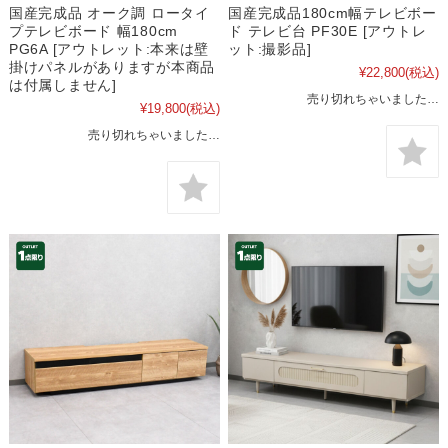
国産完成品 オーク調 ロータイ
国産完成品180cm幅テレビボー
プテレビボード 幅180cm
ド テレビ台 PF30E [アウトレ
PG6A [アウトレット:本来は壁
ット:撮影品]
掛けパネルがありますが本商品
¥22,800
(税込)
は付属しません]
売り切れちゃいました…
¥19,800
(税込)
売り切れちゃいました…