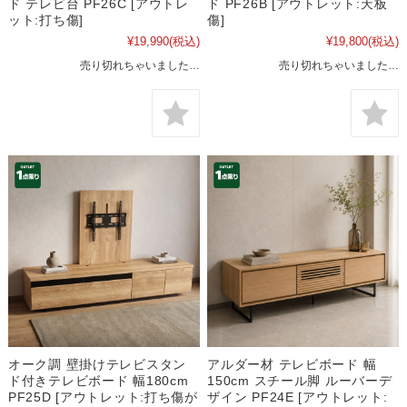
ド テレビ台 PF26C [アウトレ
ド PF26B [アウトレット:天板
ット:打ち傷]
傷]
¥19,990
(税込)
¥19,800
(税込)
売り切れちゃいました…
売り切れちゃいました…
オーク調 壁掛けテレビスタン
アルダー材 テレビボード 幅
ド付きテレビボード 幅180cm
150cm スチール脚 ルーバーデ
PF25D [アウトレット:打ち傷が
ザイン PF24E [アウトレット: