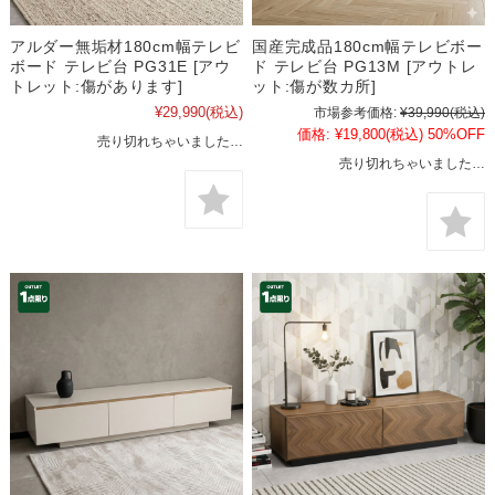
アルダー無垢材180cm幅テレビ
国産完成品180cm幅テレビボー
ボード テレビ台 PG31E [アウ
ド テレビ台 PG13M [アウトレ
トレット:傷があります]
ット:傷が数カ所]
¥29,990
(税込)
市場参考価格:
¥39,990
(税込)
価格:
¥19,800
(税込)
50%OFF
売り切れちゃいました…
売り切れちゃいました…