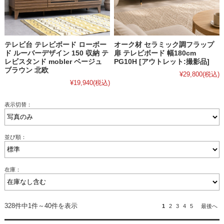
テレビ台 テレビボード ローボー
オーク材 セラミック調フラップ
ド ルーバーデザイン 150 収納 テ
扉 テレビボード 幅180cm
レビスタンド mobler ベージュ
PG10H [アウトレット:撮影品]
ブラウン 北欧
¥29,800
(税込)
¥19,940
(税込)
表示切替：
並び順：
在庫：
328件中1件～40件を表示
1
2
3
4
5
最後へ