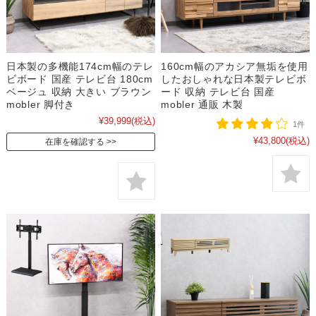
日本製の多機能174cm幅のテレ
160cm幅のアカシア無垢を使用
ビボード 国産 テレビ台 180cm
したおしゃれな日本製テレビボ
ベージュ 収納 大きい ブラウン
ード 収納 テレビ台 国産
mobler 脚付き
mobler 通販 木製
¥39,999
(税込)
1件
¥43,800
(税込)
在庫を確認する