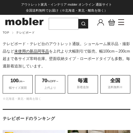
アウトレット家具・インテリア mobler オンライン 通販サイト
全国送料無料でお届け（※北海道・東北・離島を除く）
TOP
テレビボード
テレビボード・テレビ台のアウトレット通販。ショールーム展示品・撮影
品など
未使用の新品同等品
を上代より大幅割引で販売。幅100cm～200cm
超まで各サイズ常時在庫。壁面収納タイプ・ローボードタイプも多数。毎
週新着追加しています。
100
70
毎週
全国
cm～
%OFF～
新着追加
送料無料※
幅サイズ展開
上代より
※北海道・東北・離島を除く
テレビボードのランキング