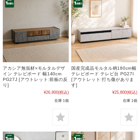
アカシア無垢材×モルタルデザ
国産完成品モルタル柄180cm幅
イン テレビボード 幅140cm
テレビボード テレビ台 PG27I
PG27J [アウトレット:前板の反
[アウトレット:打ち傷がありま
り]
す]
¥26,800
(税込)
¥25,800
(税込)
在庫 1個
在庫 1個