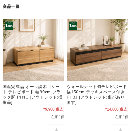
商品一覧
国産完成品 オーク調木目シー
ウォールナット調テレビボード
ト テレビボード 幅90cm ブラ
幅150cm デッキスペース付き
ック脚 PH4C [アウトレット:撮
PH3J [アウトレット:傷があり
影品]
ます]
¥9,900
(税込)
¥14,800
(税込)
在庫 1個
在庫 1個