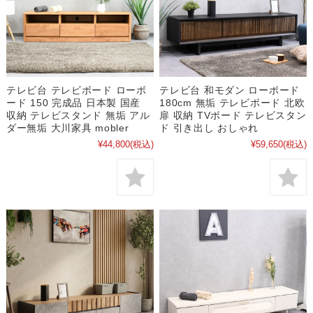
テレビ台 テレビボード ローボ
テレビ台 和モダン ローボード
ード 150 完成品 日本製 国産
180cm 無垢 テレビボード 北欧
収納 テレビスタンド 無垢 アル
扉 収納 TVボード テレビスタン
ダー無垢 大川家具 mobler
ド 引き出し おしゃれ
¥44,800
(税込)
¥59,650
(税込)