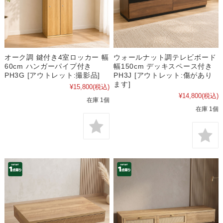
オーク調 鍵付き4室ロッカー 幅
ウォールナット調テレビボード
60cm ハンガーパイプ付き
幅150cm デッキスペース付き
PH3G [アウトレット:撮影品]
PH3J [アウトレット:傷があり
ます]
¥15,800
(税込)
¥14,800
(税込)
在庫 1個
在庫 1個