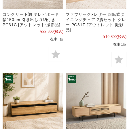
コンクリート調 テレビボード
ファブリック×レザー 回転式ダ
幅150cm 引き出し収納付き
イニングチェア 2脚セット グレ
PG31C [アウトレット:撮影品]
ー PG31F [アウトレット:撮影
品]
¥22,800
(税込)
¥19,800
(税込)
在庫 1個
在庫 1個