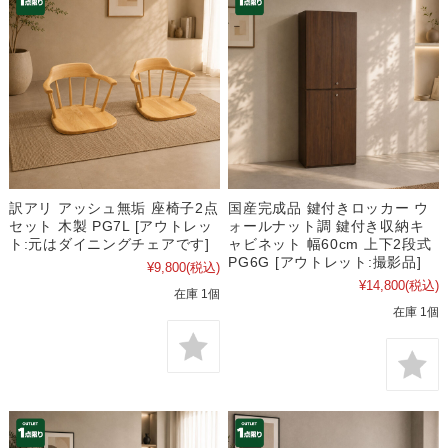
訳アリ アッシュ無垢 座椅子2点
国産完成品 鍵付きロッカー ウ
セット 木製 PG7L [アウトレッ
ォールナット調 鍵付き収納キ
ト:元はダイニングチェアです]
ャビネット 幅60cm 上下2段式
PG6G [アウトレット:撮影品]
¥9,800
(税込)
¥14,800
(税込)
在庫 1個
在庫 1個