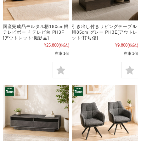
国産完成品モルタル柄180cm幅
引き出し付きリビングテーブル
テレビボード テレビ台 PH3F
幅85cm グレー PH3E[アウトレ
[アウトレット:撮影品]
ット:打ち傷]
¥25,800
(税込)
¥9,800
(税込)
在庫 1個
在庫 1個