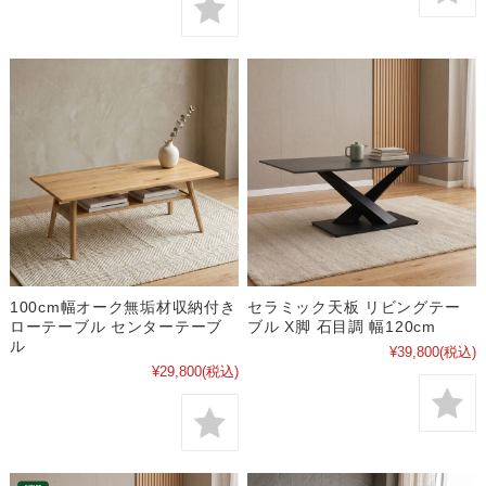
100cm幅オーク無垢材収納付き
セラミック天板 リビングテー
ローテーブル センターテーブ
ブル X脚 石目調 幅120cm
ル
¥39,800
(税込)
¥29,800
(税込)