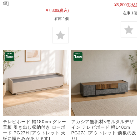
傷]
¥6,800
(税込)
¥7,800
(税込)
在庫 1個
在庫 1個
テレビボード 幅180cm グレー
アカシア無垢材×モルタルデザ
天板 引き出し収納付き ローボ
イン テレビボード 幅140cm
ード PG27H [アウトレット:天
PG27J [アウトレット:前板の反
板に膨らみがあります]
り]