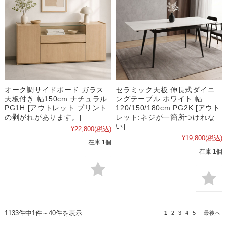
オーク調サイドボード ガラス
セラミック天板 伸長式ダイニ
天板付き 幅150cm ナチュラル
ングテーブル ホワイト 幅
PG1H [アウトレット:プリント
120/150/180cm PG2K [アウト
の剥がれがあります。]
レット:ネジが一箇所つけれな
い]
¥22,800
(税込)
¥19,800
(税込)
在庫 1個
在庫 1個
1133件中1件～40件を表示
1
2
3
4
5
最後へ