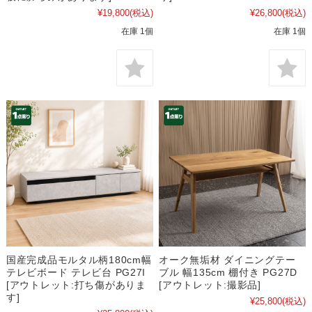
¥19,800
(税込)
¥26,800
(税込)
在庫 1個
在庫 1個
国産完成品モルタル柄180cm幅
オーク無垢材 ダイニングテー
テレビボード テレビ台 PG27I
ブル 幅135cm 棚付き PG27D
[アウトレット:打ち傷がありま
[アウトレット:撮影品]
す]
¥25,800
(税込)