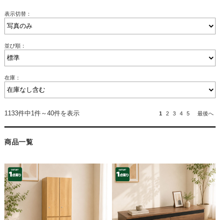
表示切替：
並び順：
在庫：
1133件中1件～40件を表示
1
2
3
4
5
最後へ
商品一覧