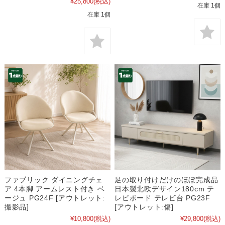
¥25,800
(税込)
在庫 1個
在庫 1個
ファブリック ダイニングチェ
足の取り付けだけのほぼ完成品
ア 4本脚 アームレスト付き ベ
日本製北欧デザイン180cm テ
ージュ PG24F [アウトレット:
レビボード テレビ台 PG23F
撮影品]
[アウトレット:傷]
¥10,800
(税込)
¥29,800
(税込)