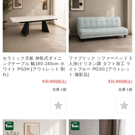
セラミック天板 伸長式ダイニ
ファブリック ソファーベッド 3
ングテーブル 幅180-240cm ホ
人掛け リネン調 タフト加工 ラ
ワイト PG3H [アウトレット:割
イトブルー PG3G [アウトレッ
れ]
ト:撮影品]
¥29,800
(税込)
¥16,800
(税込)
在庫 1個
在庫 1個