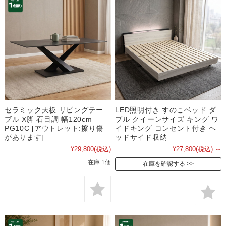
セラミック天板 リビングテー
LED照明付き すのこベッド ダ
ブル X脚 石目調 幅120cm
ブル クイーンサイズ キング ワ
PG10C [アウトレット:擦り傷
イドキング コンセント付き ヘ
があります]
ッドサイド収納
¥29,800
(税込)
¥27,800
(税込)
～
在庫 1個
在庫を確認する