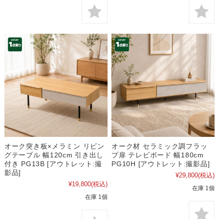
オーク突き板×メラミン リビン
オーク材 セラミック調フラッ
グテーブル 幅120cm 引き出し
プ扉 テレビボード 幅180cm
付き PG13B [アウトレット:撮
PG10H [アウトレット:撮影品]
影品]
¥29,800
(税込)
¥19,800
(税込)
在庫 1個
在庫 1個