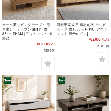
オーク調リビングテーブル 引
国産半完成品 麻材前板 テレビ
き出し・オープン棚付き 幅
ボード 幅180cm PH3L [アウト
85cm PH3M [アウトレット:撮
レット:若干のズレ]
影品]
¥22,800
(税込)
¥9,800
(税込)
在庫 1個
在庫 1個