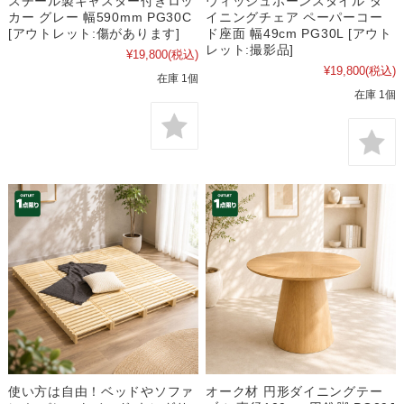
スチール製キャスター付きロッ
ウィッシュボーンスタイル ダ
カー グレー 幅590mm PG30C
イニングチェア ペーパーコー
[アウトレット:傷があります]
ド座面 幅49cm PG30L [アウト
レット:撮影品]
¥19,800
(税込)
¥19,800
(税込)
在庫 1個
在庫 1個
使い方は自由！ベッドやソファ
オーク材 円形ダイニングテー