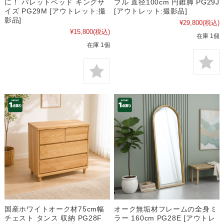
に！ パレットベッド キングサ
ブル 直径100cm 円錐脚 PG29J
イズ PG29M [アウトレット:撮
[アウトレット:撮影品]
影品]
¥29,800
(税込)
¥15,800
(税込)
在庫 1個
在庫 1個
国産ホワイトオーク材75cm幅
オーク無垢材フレームの全身ミ
チェスト タンス 収納 PG28F
ラー 160cm PG28E [アウトレ