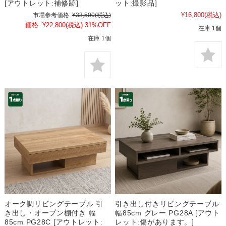
[アウトレット:補修跡]
ット:撮影品]
¥16,800
(税込)
市場参考価格:
¥33,500
(税込)
価格:
¥22,800
(税込)
31%OFF
在庫 1個
在庫 1個
オーク調リビングテーブル 引
引き出し付きリビングテーブル
き出し・オープン棚付き 幅
幅85cm グレー PG28A [アウト
85cm PG28C [アウトレット:
レット:傷があります。]