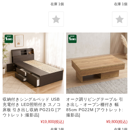
在庫 1個
在庫 1個
収納付きシングルベッド USB
オーク調リビングテーブル 引
充電付き LED照明付き スノコ
き出し・オープン棚付き 幅
床板 引き出し収納 PG21G [ア
85cm PG22M [アウトレット:
ウトレット:撮影品]
撮影品]
¥19,800
(税込)
¥9,800
(税込)
在庫 1個
在庫 1個