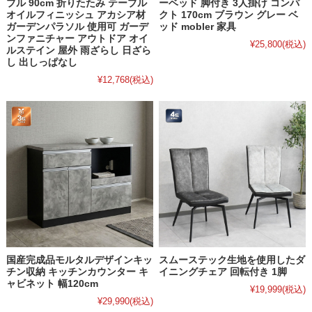
ブル 90cm 折りたたみ テーブル
ーベッド 脚付き 3人掛け コンパ
オイルフィニッシュ アカシア材
クト 170cm ブラウン グレー ベ
ガーデンパラソル 使用可 ガーデ
ッド mobler 家具
ンファニチャー アウトドア オイ
¥25,800
(税込)
ルステイン 屋外 雨ざらし 日ざら
し 出しっぱなし
¥12,768
(税込)
国産完成品モルタルデザインキッ
スムーステック生地を使用したダ
チン収納 キッチンカウンター キ
イニングチェア 回転付き 1脚
ャビネット 幅120cm
¥19,999
(税込)
¥29,990
(税込)