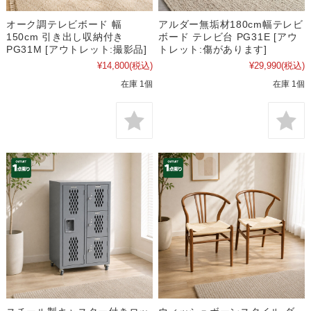
オーク調テレビボード 幅
アルダー無垢材180cm幅テレビ
150cm 引き出し収納付き
ボード テレビ台 PG31E [アウ
PG31M [アウトレット:撮影品]
トレット:傷があります]
¥14,800
(税込)
¥29,990
(税込)
在庫 1個
在庫 1個