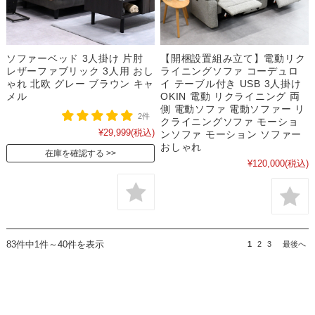
ソファーベッド 3人掛け 片肘
【開梱設置組み立て】電動リク
レザーファブリック 3人用 おし
ライニングソファ コーデュロ
ゃれ 北欧 グレー ブラウン キャ
イ テーブル付き USB 3人掛け
メル
OKIN 電動 リクライニング 両
側 電動ソファ 電動ソファー リ
2件
クライニングソファ モーショ
¥29,999
(税込)
ンソファ モーション ソファー
おしゃれ
在庫を確認する
¥120,000
(税込)
83件中1件～40件を表示
1
2
3
最後へ