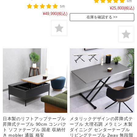
6件
5件
¥25,800
(税込)
¥49,990
(税込)
在庫を確認する
日本製のリフトアップテーブル
メタリックデザインの昇降式テ
昇降式テーブル 90cm コンパク
ーブル 大理石調 メラミン 木製
ト ソファテーブル 国産 収納付
ダイニング センターテーブル
き mobler 通販 格安
リビングテーブル 2way 無段階