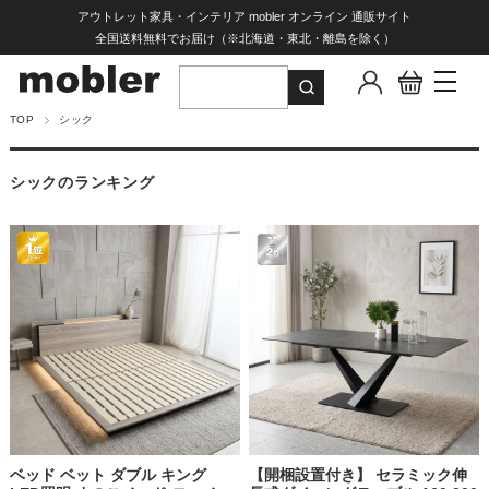
アウトレット家具・インテリア mobler オンライン 通販サイト
全国送料無料でお届け（※北海道・東北・離島を除く）
TOP
シック
シックのランキング
ベッド ベット ダブル キング
【開梱設置付き】 セラミック伸