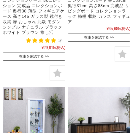
コレクションケース 50コレク
コレクションボード 幅139cm
ション 完成品 コレクションボ
奥行31cm 高さ83cm 完成品 リ
ード 奥行30 薄型 フィギュアケ
ビングボード コレクションラ
ース 高さ145 ガラス製 鏡付き
ック 飾棚 収納 ガラス フィギュ
収納 扉 おしゃれ 北欧 モダン
ア
シンプル ナチュラル ブラック
¥45,685
(税込)
ホワイト ブラウン 推し活
在庫を確認する
1件
¥29,915
(税込)
在庫を確認する