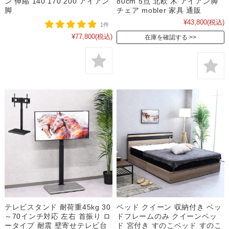
ン 伸縮 140 170 200 アイアン
80cm 5点 北欧 木 アイアン脚
脚
チェア mobler 家具 通販
¥43,800
(税込)
1件
¥77,800
(税込)
在庫を確認する
テレビスタンド 耐荷重45kg 30
ベッド クイーン 収納付き ベッ
～70インチ対応 左右 首振り ロ
ドフレームのみ クイーンベッ
ータイプ 耐震 壁寄せテレビ台
ド 宮付き すのこベッド すのこ