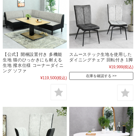
【公式】開梱設置付き 多機能
スムーステック生地を使用した
生地 猫のひっかきにも耐える
ダイニングチェア 回転付き 1脚
生地 撥水仕様 コーナーダイニ
¥19,999
(税込)
ング ソファ
在庫を確認する
¥119,500
(税込)