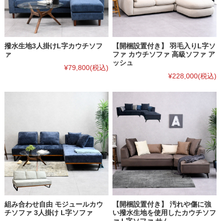
撥水生地3人掛けL字カウチソフ
【開梱設置付き】 羽毛入りL字ソ
ァ
ファ カウチソファ 高級ソファ ア
ッシュ
¥79,800
(税込)
¥228,000
(税込)
組み合わせ自由 モジュールカウ
【開梱設置付き】 汚れや傷に強
チソファ 3人掛け L字ソファ
い撥水生地を使用したカウチソフ