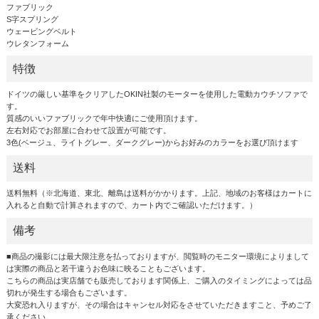
ファブリック
S字スプリング
ウェービングベルト
ウレタンフォーム
特徴
ドイツの厳しい基準をクリアしたOKIN社製のモーターを使用した電動カウチソファで
す。
質感のいいファブリックで年中快適にご使用頂けます。
左右対応でお部屋に合わせて設置が可能です。
3色(ベージュ、ライトグレー、ダークグレー)からお好みのカラーをお選び頂けます
送料
送料無料（※北海道、東北、離島は送料がかかります。上記、地域のお客様はカートに
入れると自動で計算されますので、カート内でご確認いただけます。）
備考
■商品の撮影には最大限注意を払っておりますが、閲覧時のモニター環境によりまして
は実際の商品と若干違うお色味に映ることもございます。
こちらの商品は実店舗でも販売しております関係上、ご購入のタイミングによっては品
切れが発生する場合もございます。
大変恐れ入りますが、その場合はキャンセル対応をさせていただきますこと、予めご了
承ください。