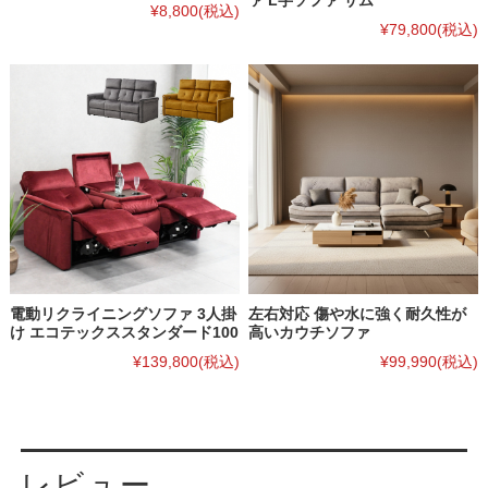
ァ L字ソファ サム
¥8,800
(税込)
¥79,800
(税込)
電動リクライニングソファ 3人掛
左右対応 傷や水に強く耐久性が
け エコテックススタンダード100
高いカウチソファ
¥139,800
(税込)
¥99,990
(税込)
レビュー