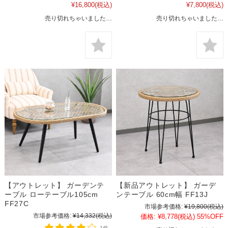
¥16,800
(税込)
¥7,800
(税込)
売り切れちゃいました…
売り切れちゃいました…
【アウトレット】 ガーデンテ
【新品アウトレット】 ガーデ
ーブル ローテーブル105cm
ンテーブル 60cm幅 FF13J
FF27C
市場参考価格:
¥19,800
(税込)
市場参考価格:
¥14,332
(税込)
価格:
¥8,778
(税込)
55%OFF