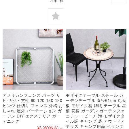
在庫 1個
アメリカンフェンス パーツ サ
モザイクテーブル スチール ガ
ビづらい 支柱 90 120 150 180
ーデンテーブル 直径61cm 丸天
ヒンジ 仕切り フェンス 外構 お
板 モザイク柄 鋳物 テーブル 星
しゃれ 屋外 パーテーション ガ
柄 花柄 ガーデン ガーデンファ
ーデン DIY エクステリア ガー
ニチャー ビーチ 海 モザイクタ
デニング
イル調 キャンプ 庭 アウトドア
テラス キャンプ用品 ベランダ
¥5,980
(税込)
～