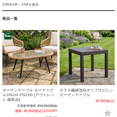
27件中1件～27件を表示
商品一覧
ガーデンテーブル ローテーブ
ガラス繊維強化ポリプロピレン
ル105cm PG23G [アウトレッ
ガーデンテーブル
ト:撮影品]
¥9,800
(税込)
市場参考価格:
¥14,332
(税込)
価格:
¥6,800
(税込)
52%OFF