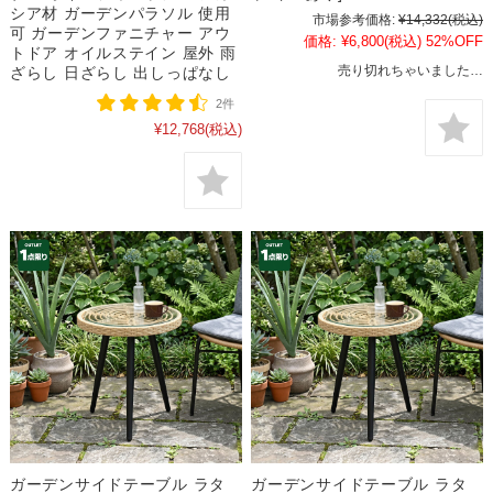
シア材 ガーデンパラソル 使用
市場参考価格:
¥14,332
(税込)
可 ガーデンファニチャー アウ
価格:
¥6,800
(税込)
52%OFF
トドア オイルステイン 屋外 雨
売り切れちゃいました…
ざらし 日ざらし 出しっぱなし
2件
¥12,768
(税込)
ガーデンサイドテーブル ラタ
ガーデンサイドテーブル ラタ