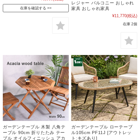
レジャー バルコニー おしゃれ
家具 おしゃれ家具
在庫を確認する
¥11,770
(税込)
在庫 2個
ガーデンテーブル 木製 八角テ
ガーデンテーブル ローテーブ
ーブル 90cm 折りたたみ テー
ル105cm PF11J [アウトレッ
ブル オイルフィニッシュ アカ
ト:キズあり]