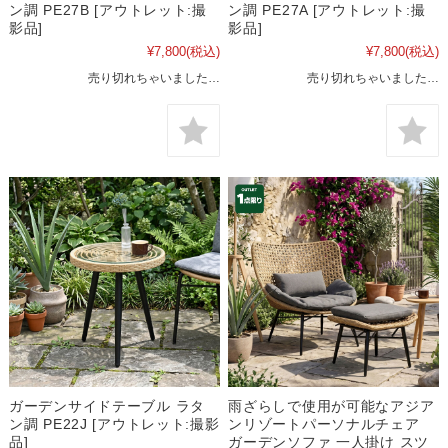
ン調 PE27B [アウトレット:撮
ン調 PE27A [アウトレット:撮
影品]
影品]
¥7,800
(税込)
¥7,800
(税込)
売り切れちゃいました…
売り切れちゃいました…
ガーデンサイドテーブル ラタ
雨ざらしで使用が可能なアジア
ン調 PE22J [アウトレット:撮影
ンリゾートパーソナルチェア
品]
ガーデンソファ 一人掛け スツ