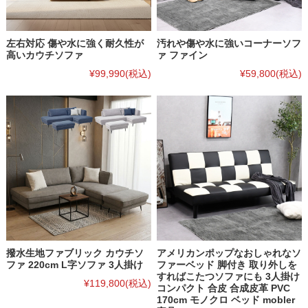
左右対応 傷や水に強く耐久性が
汚れや傷や水に強いコーナーソフ
高いカウチソファ
ァ ファイン
¥99,990
(税込)
¥59,800
(税込)
撥水生地ファブリック カウチソ
アメリカンポップなおしゃれなソ
ファ 220cm L字ソファ 3人掛け
ファーベッド 脚付き 取り外しを
すればこたつソファにも 3人掛け
¥119,800
(税込)
コンパクト 合皮 合成皮革 PVC
170cm モノクロ ベッド mobler