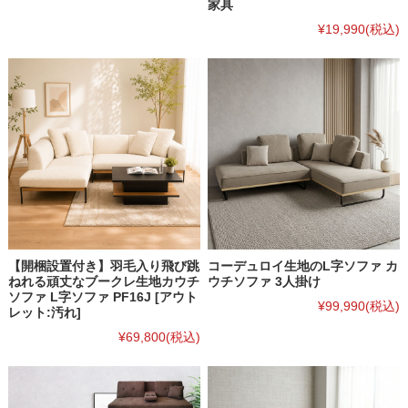
家具
¥19,990
(税込)
【開梱設置付き】羽毛入り飛び跳
コーデュロイ生地のL字ソファ カ
ねれる頑丈なブークレ生地カウチ
ウチソファ 3人掛け
ソファ L字ソファ PF16J [アウト
¥99,990
(税込)
レット:汚れ]
¥69,800
(税込)