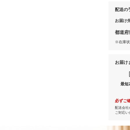
配送の
お届け
都道府
※在庫状
お届け
最短
必ずご
配送会社
ご対応い