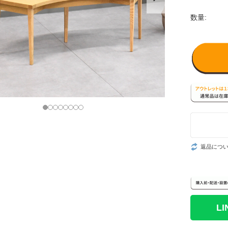
数量:
返品につ
L