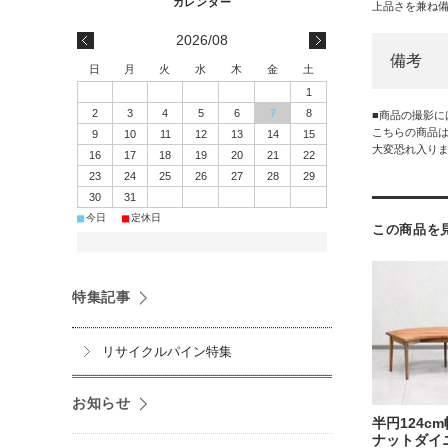
上品さを兼ね
2026/08
備考
日
月
火
水
木
金
土
1
2
3
4
5
6
7
8
■商品の撮影
こちらの商品
9
10
11
12
13
14
15
大変恐れ入り
16
17
18
19
20
21
22
23
24
25
26
27
28
29
30
31
■
■
今日
定休日
この商品を
特集記事
リサイクルパイン特集
お知らせ
半円124c
ナットダイ