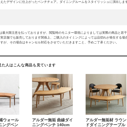
備えたデザインに仕上がったベンチチェア。ダイニングルームをスタイリッシュに演出しま
には最大限注意を払っておりますが、閲覧時のモニター環境によりましては実際の商品と若
は実店舗でも販売しております関係上、ご購入のタイミングによっては品切れが発生する場
ますが、その場合はキャンセル対応をさせていただきますこと、予めご了承ください。
見た人はこんな商品も見ています
m幅ウォール
アルダー無垢 曲線ダイ
アルダー無垢材 ラウン
ニングベン
ニングベンチ 140cm
ドダイニングテーブル