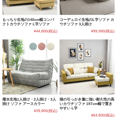
もっちり生地の140cm幅コンパ
コーデュロイ生地のL字ソファ カ
クトカウチソファ L字ソファ
ウチソファ 3人掛け
¥44,800
(税込)
¥99,990
(税込)
撥水生地1人掛け・2人掛け・3人
猫の引っかき傷に強い耐久性の高
掛け ソファ アースカラー
いカウチソファ 197cm幅で置き
やすい L字
¥39,800
(税込)
¥64,800
(税込)