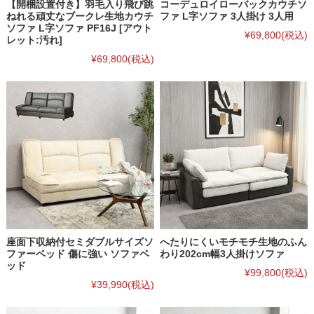
【開梱設置付き】羽毛入り飛び跳
コーデュロイローバックカウチソ
ねれる頑丈なブークレ生地カウチ
ファ L字ソファ 3人掛け 3人用
ソファ L字ソファ PF16J [アウト
¥69,800
(税込)
レット:汚れ]
¥69,800
(税込)
座面下収納付セミダブルサイズソ
へたりにくいモチモチ生地のふん
ファーベッド 傷に強い ソファベ
わり202cm幅3人掛けソファ
ッド
¥99,800
(税込)
¥39,990
(税込)