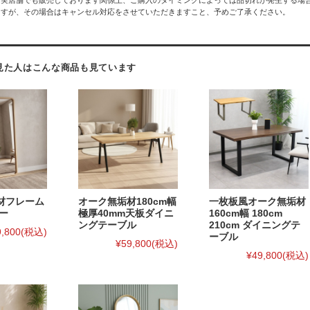
ますが、その場合はキャンセル対応をさせていただきますこと、予めご了承ください。
見た人はこんな商品も見ています
材フレーム
オーク無垢材180cm幅
一枚板風オーク無垢材
ー
極厚40mm天板ダイニ
160cm幅 180cm
ングテーブル
210cm ダイニングテ
9,800
(税込)
ーブル
¥59,800
(税込)
¥49,800
(税込)