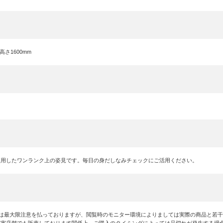
×高さ1600mm
使用したワンランク上の姿見です。毎日の身だしなみチェックにご活用ください。
には最大限注意を払っておりますが、閲覧時のモニター環境によりましては実際の商品と若
は実店舗でも販売しております関係上、ご購入のタイミングによっては品切れが発生する場