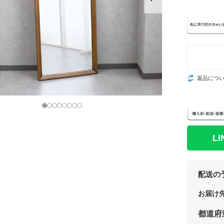
返品につ
L
配送の
お届け
都道府