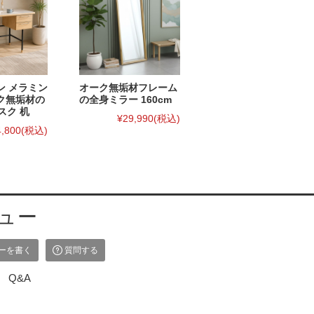
ン メラミン
オーク無垢材フレーム
ク無垢材の
の全身ミラー 160cm
スク 机
¥29,990
(税込)
4,800
(税込)
ュー
ーを書く
質問する
Q&A