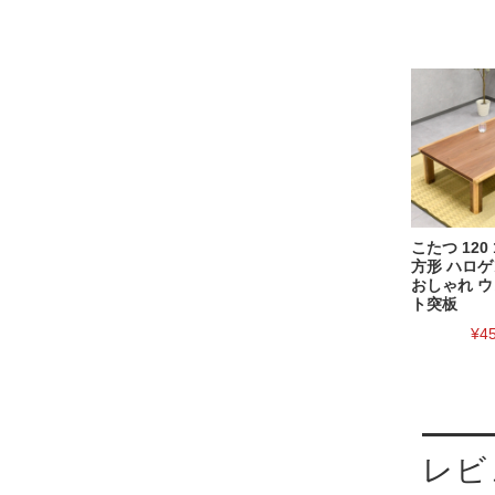
こたつ 120 
方形 ハロ
おしゃれ 
ト突板
¥4
レビ