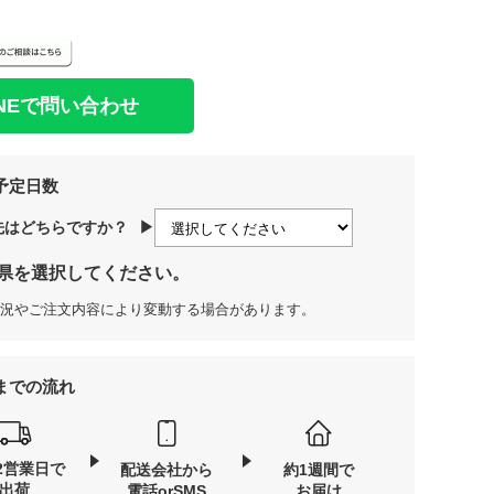
INEで問い合わせ
予定日数
先はどちらですか？
▶
県を選択してください。
況やご注文内容により変動する場合があります。
までの流れ
2営業日で
配送会社から
約1週間で
出荷
電話orSMS
お届け