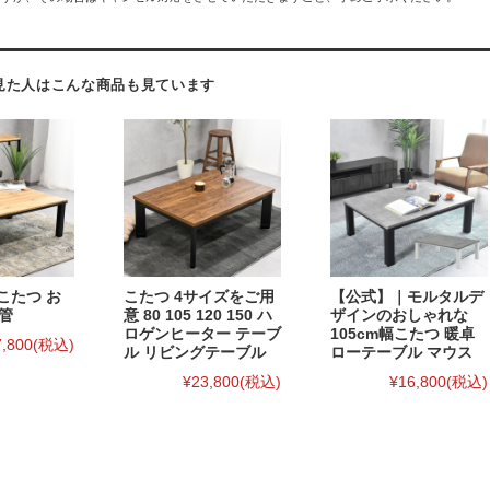
見た人はこんな商品も見ています
のこたつ お
こたつ 4サイズをご用
【公式】｜モルタルデ
管
意 80 105 120 150 ハ
ザインのおしゃれな
ロゲンヒーター テーブ
105cm幅こたつ 暖卓
7,800
(税込)
ル リビングテーブル
ローテーブル マウス
¥23,800
(税込)
¥16,800
(税込)