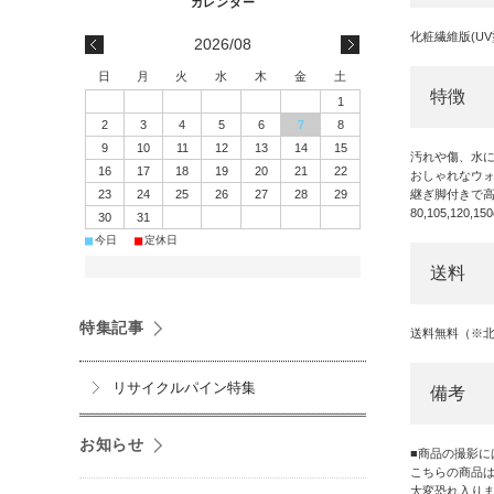
化粧繊維版(UV
2026/08
日
月
火
水
木
金
土
特徴
1
2
3
4
5
6
7
8
9
10
11
12
13
14
15
汚れや傷、水に
16
17
18
19
20
21
22
おしゃれなウ
継ぎ脚付きで
23
24
25
26
27
28
29
80,105,12
30
31
■
■
今日
定休日
送料
特集記事
送料無料（※
リサイクルパイン特集
備考
お知らせ
■商品の撮影
こちらの商品
大変恐れ入り