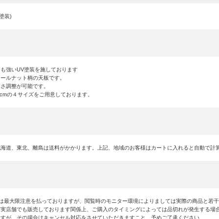
塗装)
も強いUV塗装を施しております
ォールナット柄の天板です。
高さ調整が可能です。
0,150cmの４サイズをご用意しております。
北海道、東北、離島は送料がかかります。上記、地域のお客様はカートに入れると自動で計
には最大限注意を払っておりますが、閲覧時のモニター環境によりましては実際の商品と若
は実店舗でも販売しております関係上、ご購入のタイミングによっては品切れが発生する場
ますが、その場合はキャンセル対応をさせていただきますこと、予めご了承ください。