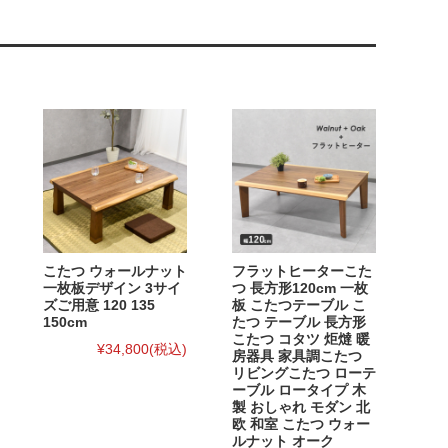
こたつ ウォールナット
フラットヒーターこた
一枚板デザイン 3サイ
つ 長方形120cm 一枚
ズご用意 120 135
板 こたつテーブル こ
150cm
たつ テーブル 長方形
こたつ コタツ 炬燵 暖
¥34,800
(税込)
房器具 家具調こたつ
リビングこたつ ローテ
ーブル ロータイプ 木
製 おしゃれ モダン 北
欧 和室 こたつ ウォー
ルナット オーク