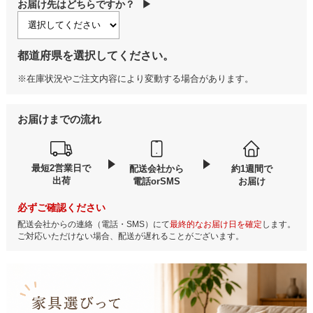
お届け先はどちらですか？
▶
都道府県を選択してください。
※在庫状況やご注文内容により変動する場合があります。
お届けまでの流れ
最短2営業日で
配送会社から
約1週間で
出荷
電話orSMS
お届け
必ずご確認ください
配送会社からの連絡（電話・SMS）にて
最終的なお届け日を確定
します。
ご対応いただけない場合、配送が遅れることがございます。