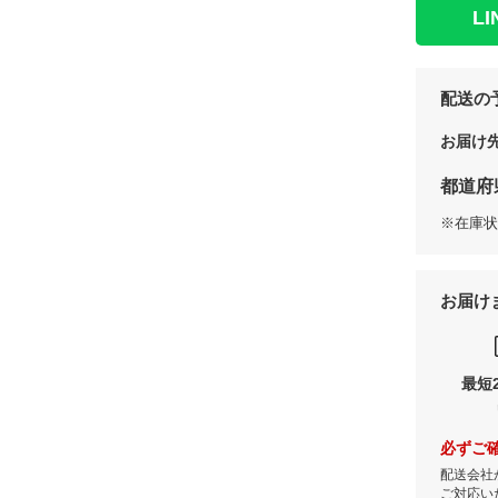
L
配送の
お届け
都道府
※在庫状
お届け
最短
必ずご
配送会社
ご対応い