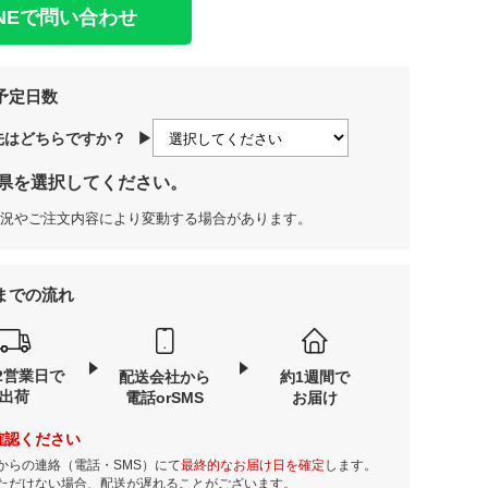
INEで問い合わせ
予定日数
先はどちらですか？
▶
県を選択してください。
況やご注文内容により変動する場合があります。
までの流れ
2営業日で
配送会社から
約1週間で
出荷
電話orSMS
お届け
確認ください
からの連絡（電話・SMS）にて
最終的なお届け日を確定
します。
ただけない場合、配送が遅れることがございます。