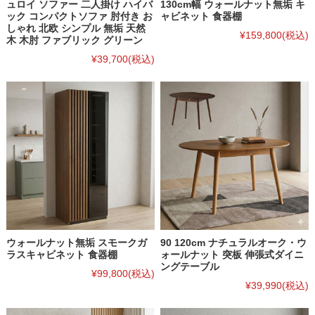
ュロイ ソファー 二人掛け ハイバ
130cm幅 ウォールナット無垢 キ
ック コンパクトソファ 肘付き お
ャビネット 食器棚
しゃれ 北欧 シンプル 無垢 天然
¥159,800
(税込)
木 木肘 ファブリック グリーン
¥39,700
(税込)
ウォールナット無垢 スモークガ
90 120cm ナチュラルオーク・ウ
ラスキャビネット 食器棚
ォールナット 突板 伸張式ダイニ
ングテーブル
¥99,800
(税込)
¥39,990
(税込)