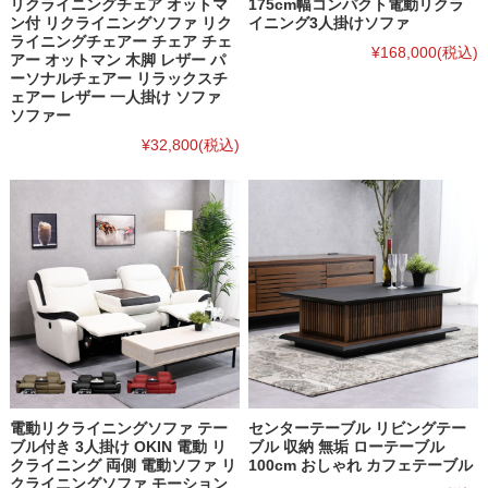
リクライニングチェア オットマ
175cm幅コンパクト電動リクラ
ン付 リクライニングソファ リク
イニング3人掛けソファ
ライニングチェアー チェア チェ
¥168,000
(税込)
アー オットマン 木脚 レザー パ
ーソナルチェアー リラックスチ
ェアー レザー 一人掛け ソファ
ソファー
¥32,800
(税込)
電動リクライニングソファ テー
センターテーブル リビングテー
ブル付き 3人掛け OKIN 電動 リ
ブル 収納 無垢 ローテーブル
クライニング 両側 電動ソファ リ
100cm おしゃれ カフェテーブル
クライニングソファ モーション