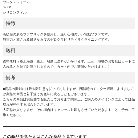
ウレタンフォーム
Sバネ
シリコンフィル
特徴
高級感のあるファブリックを使用し、座り心地のいい電動ソファです。
無重力と称される最適な角度のゼログラビリティリクライニングです。
送料
送料無料（※北海道、東北、離島は送料がかかります。上記、地域のお客様はカートに
入れると自動で計算されますので、カート内でご確認いただけます。）
備考
■商品の撮影には最大限注意を払っておりますが、閲覧時のモニター環境によりまして
は実際の商品と若干違うお色味に映ることもございます。
こちらの商品は実店舗でも販売しております関係上、ご購入のタイミングによっては品
切れが発生する場合もございます。
大変恐れ入りますが、その場合はキャンセル対応をさせていただきますこと、予めご了
承ください。
この商品を見た人はこんな商品も見ています