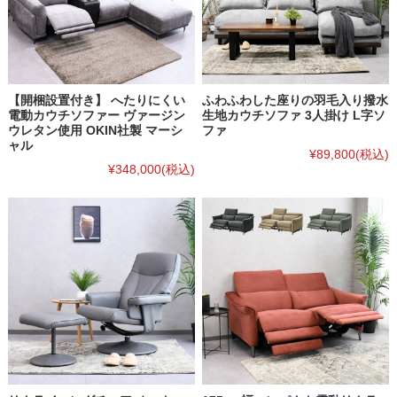
【開梱設置付き】 へたりにくい
ふわふわした座りの羽毛入り撥水
電動カウチソファー ヴァージン
生地カウチソファ 3人掛け L字ソ
ウレタン使用 OKIN社製 マーシ
ファ
ャル
¥89,800
(税込)
¥348,000
(税込)