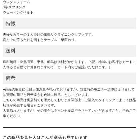
ウレタンフォーム
S字スプリング
ウェービングベルト
特徴
夫婦なカラーの３人掛けの電動リクライニングソファです。
真ん中の背もたれを倒すとテーブルに早変わり。
送料
送料無料（※北海道、東北、離島は送料がかかります。上記、地域のお客様はカートに
入れると自動で計算されますので、カート内でご確認いただけます。）
備考
■商品の撮影には最大限注意を払っておりますが、閲覧時のモニター環境によりまして
は実際の商品と若干違うお色味に映ることもございます。
こちらの商品は実店舗でも販売しております関係上、ご購入のタイミングによっては品
切れが発生する場合もございます。
大変恐れ入りますが、その場合はキャンセル対応をさせていただきますこと、予めご了
承ください。
この商品を見た人はこんな商品も見ています