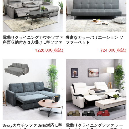
電動リクライニングカウチソファ
豊富なカラーバリエーション ソ
座面収納付き 3人掛け L字ソファ
ファーベッド
¥228,000
(税込)
¥24,800
(税込)
3wayカウチソファ 左右対応 L字
電動リクライニングソファ テー