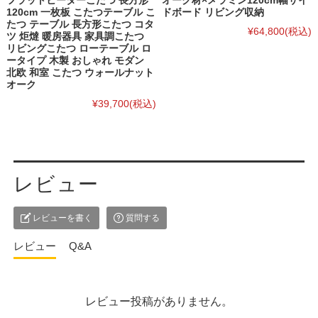
フラットヒーターこたつ 長方形
オーク材×メラミン120cm幅サイ
120cm 一枚板 こたつテーブル こ
ドボード リビング収納
たつ テーブル 長方形こたつ コタ
¥64,800
(税込)
ツ 炬燵 暖房器具 家具調こたつ
リビングこたつ ローテーブル ロ
ータイプ 木製 おしゃれ モダン
北欧 和室 こたつ ウォールナット
オーク
¥39,700
(税込)
レビュー
レビューを書く
質問する
レビュー
Q&A
レビュー投稿がありません。