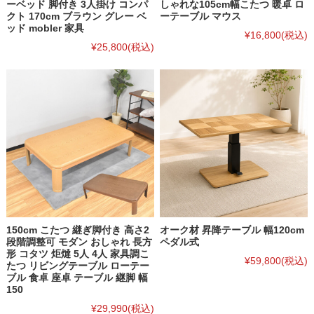
ーベッド 脚付き 3人掛け コンパ
しゃれな105cm幅こたつ 暖卓 ロ
クト 170cm ブラウン グレー ベ
ーテーブル マウス
ッド mobler 家具
¥16,800
(税込)
¥25,800
(税込)
150cm こたつ 継ぎ脚付き 高さ2
オーク材 昇降テーブル 幅120cm
段階調整可 モダン おしゃれ 長方
ペダル式
形 コタツ 炬燵 5人 4人 家具調こ
¥59,800
(税込)
たつ リビングテーブル ローテー
ブル 食卓 座卓 テーブル 継脚 幅
150
¥29,990
(税込)