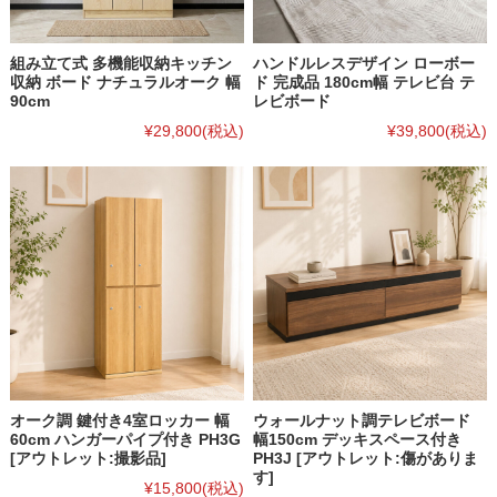
組み立て式 多機能収納キッチン
ハンドルレスデザイン ローボー
収納 ボード ナチュラルオーク 幅
ド 完成品 180cm幅 テレビ台 テ
90cm
レビボード
¥29,800
(税込)
¥39,800
(税込)
オーク調 鍵付き4室ロッカー 幅
ウォールナット調テレビボード
60cm ハンガーパイプ付き PH3G
幅150cm デッキスペース付き
[アウトレット:撮影品]
PH3J [アウトレット:傷がありま
す]
¥15,800
(税込)