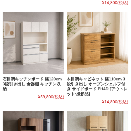
¥14,800
(税込)
石目調キッチンボード 幅120cm
木目調キャビネット 幅110cm 3
3段引き出し 食器棚 キッチン収
段引き出し オープンシェルフ付
納
き サイドボード PH4D [アウトレ
ット:撮影品]
¥59,800
(税込)
¥14,800
(税込)