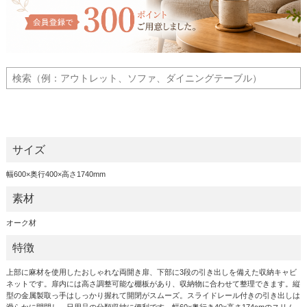
サイズ
幅600×奥行400×高さ1740mm
素材
オーク材
特徴
上部に麻材を使用したおしゃれな両開き扉、下部に3段の引き出しを備えた収納キャビ
ネットです。扉内には高さ調整可能な棚板があり、収納物に合わせて整理できます。縦
型の金属製取っ手はしっかり握れて開閉がスムーズ。スライドレール付きの引き出しは
滑らかに開閉し、日用品の分類収納に便利です。幅60×奥行き40×高さ174cmのスリム