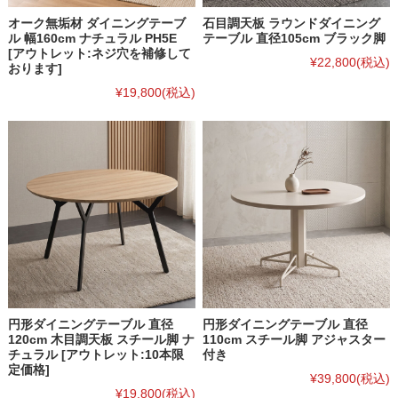
オーク無垢材 ダイニングテーブ
石目調天板 ラウンドダイニング
ル 幅160cm ナチュラル PH5E
テーブル 直径105cm ブラック脚
[アウトレット:ネジ穴を補修して
¥22,800
(税込)
おります]
¥19,800
(税込)
円形ダイニングテーブル 直径
円形ダイニングテーブル 直径
120cm 木目調天板 スチール脚 ナ
110cm スチール脚 アジャスター
チュラル [アウトレット:10本限
付き
定価格]
¥39,800
(税込)
¥19,800
(税込)