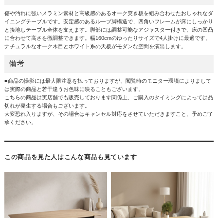
傷や汚れに強いメラミン素材と高級感のあるオーク突き板を組み合わせたおしゃれなダ
イニングテーブルです。安定感のあるループ脚構造で、四角いフレームが床にしっかり
と接地しテーブル全体を支えます。脚部には調整可能なアジャスター付きで、床の凹凸
に合わせて高さを微調整できます。幅160cmのゆったりサイズで4人掛けに最適です。
ナチュラルなオーク木目とホワイト系の天板がモダンな空間を演出します。
備考
■商品の撮影には最大限注意を払っておりますが、閲覧時のモニター環境によりまして
は実際の商品と若干違うお色味に映ることもございます。
こちらの商品は実店舗でも販売しております関係上、ご購入のタイミングによっては品
切れが発生する場合もございます。
大変恐れ入りますが、その場合はキャンセル対応をさせていただきますこと、予めご了
承ください。
この商品を見た人はこんな商品も見ています