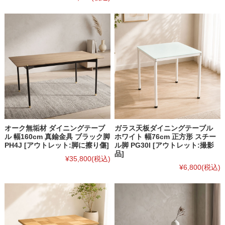
オーク無垢材 ダイニングテーブ
ガラス天板ダイニングテーブル
ル 幅160cm 真鍮金具 ブラック脚
ホワイト 幅76cm 正方形 スチー
PH4J [アウトレット:脚に擦り傷]
ル脚 PG30I [アウトレット:撮影
品]
¥35,800
(税込)
¥6,800
(税込)