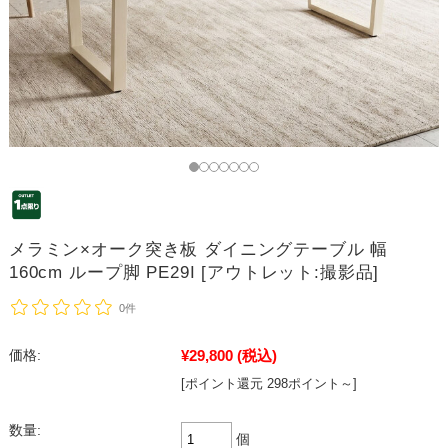
メラミン×オーク突き板 ダイニングテーブル 幅
160cm ループ脚 PE29I [アウトレット:撮影品]
0件
¥29,800
(税込)
価格:
[ポイント還元 298ポイント～]
数量:
個