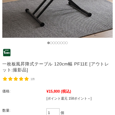
一枚板風昇降式テーブル 120cm幅 PF11E [アウトレ
ット:撮影品]
1件
¥15,800
(税込)
価格:
[ポイント還元 158ポイント～]
数量:
個