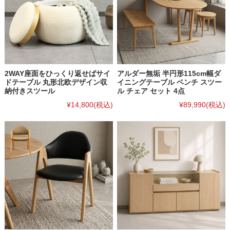
2WAY座面をひっくり返せばサイ
アルダー無垢 半円形115cm幅ダ
ドテーブル 丸形北欧デザイン収
イニングテーブル ベンチ スツー
納付きスツール
ル チェア セット 4点
¥14,800
(税込)
¥89,990
(税込)