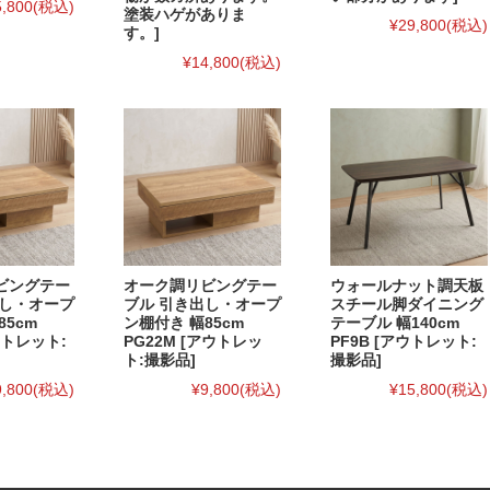
5,800
(税込)
塗装ハゲがありま
¥29,800
(税込)
す。]
¥14,800
(税込)
ビングテー
オーク調リビングテー
ウォールナット調天板
出し・オープ
ブル 引き出し・オープ
スチール脚ダイニング
85cm
ン棚付き 幅85cm
テーブル 幅140cm
ウトレット:
PG22M [アウトレッ
PF9B [アウトレット:
ト:撮影品]
撮影品]
9,800
(税込)
¥9,800
(税込)
¥15,800
(税込)