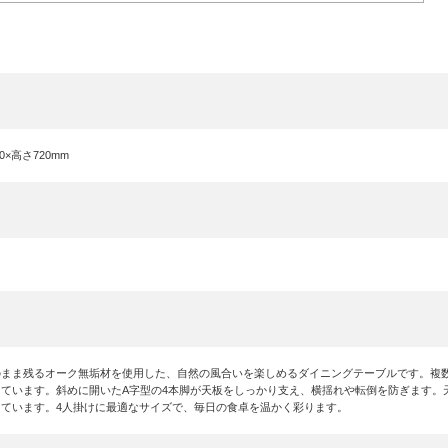
00×高さ720mm
のまま残るオーク無垢材を使用した、自然の風合いを楽しめるダイニングテーブルです。複
しています。斜めに開いたA字型の4本脚が天板をしっかり支え、横揺れや転倒を防ぎます。
っています。4人掛けに最適なサイズで、毎日の食卓を温かく彩ります。