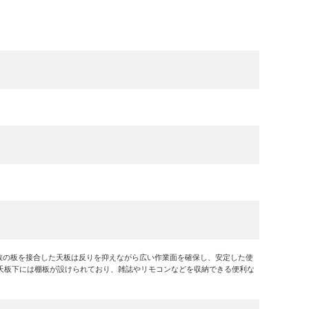
数の板を接合した天板は反りを抑えながら広い作業面を確保し、安定した使
天板下には棚板が設けられており、雑誌やリモコンなどを収納できる便利な