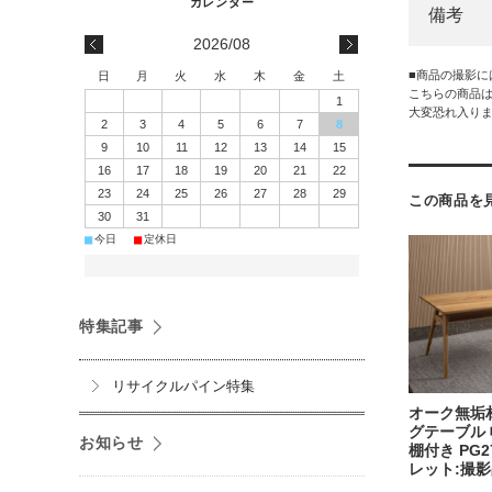
備考
2026/08
■商品の撮影
日
月
火
水
木
金
土
こちらの商品
1
大変恐れ入り
2
3
4
5
6
7
8
9
10
11
12
13
14
15
16
17
18
19
20
21
22
23
24
25
26
27
28
29
この商品を
30
31
■
■
今日
定休日
特集記事
リサイクルパイン特集
オーク無垢
グテーブル 
お知らせ
棚付き PG2
レット:撮影