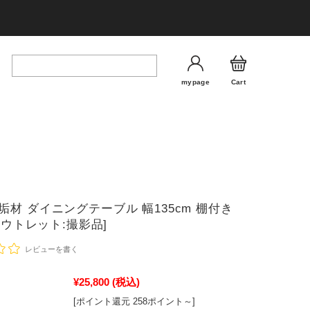
mypage
Cart
垢材 ダイニングテーブル 幅135cm 棚付き
[アウトレット:撮影品]
レビューを書く
¥25,800
(税込)
[ポイント還元 258ポイント～]