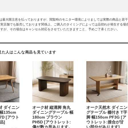
には最大限注意を払っておりますが、閲覧時のモニター環境によりましては実際の商品と若
は実店舗でも販売しております関係上、ご購入のタイミングによっては品切れが発生する場
ますが、その場合はキャンセル対応をさせていただきますこと、予めご了承ください。
見た人はこんな商品も見ています
材 ダイニン
オーク材 縦溝脚 角丸
オーク天然木 ダイニン
幅135cm
ダイニングテーブル 幅
グテーブル 棚付き T字
7D [アウト
180cm ブラウン
脚 幅150cm PF3G [ア
品]
PH5D [アウトレット:
ウトレット:接合が甘
傷が数カ所あります。
い部分があります]