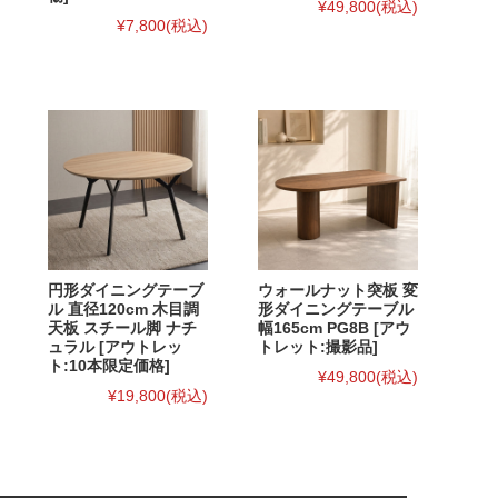
¥49,800
(税込)
¥7,800
(税込)
円形ダイニングテーブ
ウォールナット突板 変
ル 直径120cm 木目調
形ダイニングテーブル
天板 スチール脚 ナチ
幅165cm PG8B [アウ
ュラル [アウトレッ
トレット:撮影品]
ト:10本限定価格]
¥49,800
(税込)
¥19,800
(税込)