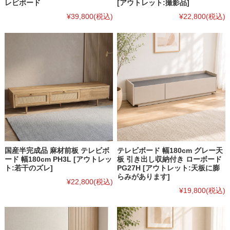
レビボード
[アウトレット:撮影品]
¥39,800
(税込)
¥22,800
(税込)
国産半完成品 麻材前板 テレビボ
テレビボード 幅180cm グレー天
ード 幅180cm PH3L [アウトレッ
板 引き出し収納付き ローボード
ト:若干のズレ]
PG27H [アウトレット:天板に膨
らみがあります]
¥22,800
(税込)
¥19,800
(税込)