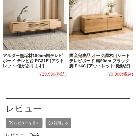
アルダー無垢材180cm幅テレビ
国産完成品 オーク調木目シート
ボード テレビ台 PG31E [アウト
テレビボード 幅90cm ブラック
レット:傷があります]
脚 PH4C [アウトレット:撮影品]
¥29,990
(税込)
¥9,900
(税込)
レビュー
レビューを書く
質問する
レビュー
Q&A