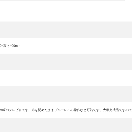
10×高さ400mm
ｃｍ幅のテレビ台です。扉を閉めたままブルーレイの操作など可能です。大半完成品ですの