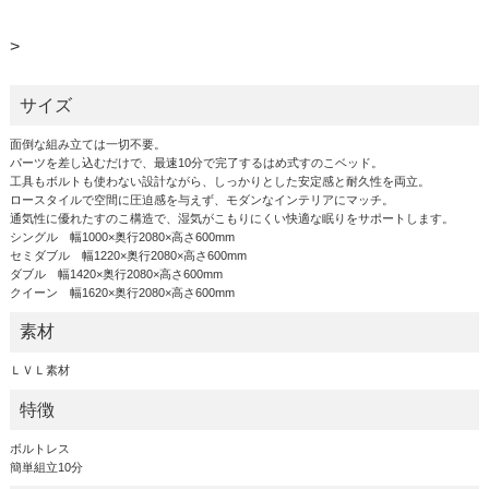
>
サイズ
面倒な組み立ては一切不要。
パーツを差し込むだけで、最速10分で完了するはめ式すのこベッド。
工具もボルトも使わない設計ながら、しっかりとした安定感と耐久性を両立。
ロースタイルで空間に圧迫感を与えず、モダンなインテリアにマッチ。
通気性に優れたすのこ構造で、湿気がこもりにくい快適な眠りをサポートします。
シングル 幅1000×奥行2080×高さ600mm
セミダブル 幅1220×奥行2080×高さ600mm
ダブル 幅1420×奥行2080×高さ600mm
クイーン 幅1620×奥行2080×高さ600mm
素材
ＬＶＬ素材
特徴
ボルトレス
簡単組立10分