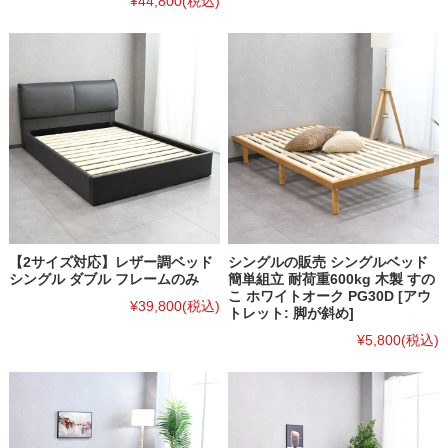
¥44,800
(税込)
【2サイズ対応】レザー調ベッド
シングルの販売 シングルベッド
シングル ダブル フレームのみ
簡単組立 耐荷重600kg 木製 すの
こ ホワイトオーク PG30D [アウ
¥39,800
(税込)
トレット: 脚が斜め]
¥5,800
(税込)