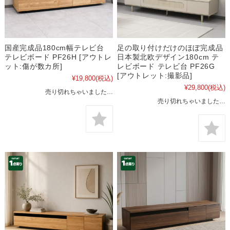
国産完成品180cm幅テレビ台
足の取り付けだけのほぼ完成品
テレビボード PF26H [アウトレ
日本製北欧デザイン180cm テ
ット:傷が数カ所]
レビボード テレビ台 PF26G
[アウトレット:撮影品]
¥19,800
(税込)
¥29,800
(税込)
売り切れちゃいました…
売り切れちゃいました…