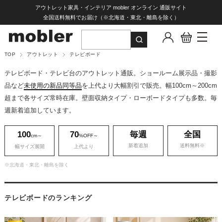
アウトレット家具・インテリア mobler オンライン 通販サイト
全国送料無料でお届け（※北海道・東北・離島を除く）
TOP
アウトレット
テレビボード
テレビボード・テレビ台のアウトレット通販。ショールーム展示品・撮影
品など
未使用の新品同等品
を上代より大幅割引で販売。幅100cm～200cm
超まで各サイズ常時在庫。壁面収納タイプ・ローボードタイプも多数。毎
週新着追加しています。
100
70
毎週
全国
cm～
%OFF～
新着追加
送料無料※
幅サイズ展開
上代より
※北海道・東北・離島を除く
テレビボードのランキング