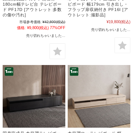
180cm幅テレビ台 テレビボー
ビボード 幅179cm 引き出し・
ド PF17D [アウトレット:多数
フラップ扉収納付き PF16I [ア
の傷や汚れ]
ウトレット:撮影品]
¥19,800
(税込)
市場参考価格:
¥42,800
(税込)
価格:
¥9,800
(税込)
77%OFF
売り切れちゃいました…
売り切れちゃいました…