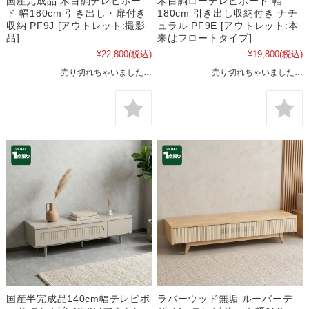
国産完成品 木目調テレビボー
木目調ローテレビボード 幅
ド 幅180cm 引き出し・扉付き
180cm 引き出し収納付き ナチ
収納 PF9J [アウトレット:撮影
ュラル PF9E [アウトレット:本
品]
来はフロートタイプ]
¥22,800
(税込)
¥19,800
(税込)
売り切れちゃいました…
売り切れちゃいました…
国産半完成品140cm幅テレビボ
ラバーウッド無垢 ルーバーデ