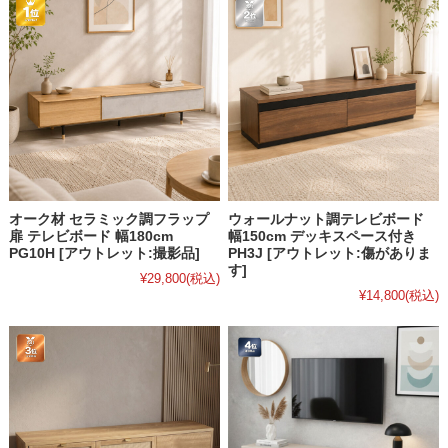
オーク材 セラミック調フラップ
ウォールナット調テレビボード
扉 テレビボード 幅180cm
幅150cm デッキスペース付き
PG10H [アウトレット:撮影品]
PH3J [アウトレット:傷がありま
す]
¥29,800
(税込)
¥14,800
(税込)