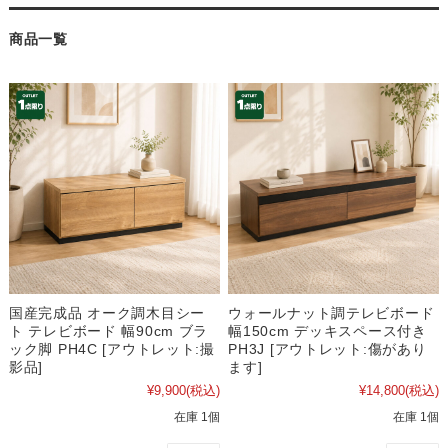
商品一覧
国産完成品 オーク調木目シー
ウォールナット調テレビボード
ト テレビボード 幅90cm ブラ
幅150cm デッキスペース付き
ック脚 PH4C [アウトレット:撮
PH3J [アウトレット:傷があり
影品]
ます]
¥9,900
(税込)
¥14,800
(税込)
在庫 1個
在庫 1個