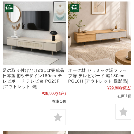
足の取り付けだけのほぼ完成品
オーク材 セラミック調フラッ
日本製北欧デザイン180cm テ
プ扉 テレビボード 幅180cm
レビボード テレビ台 PG23F
PG10H [アウトレット:撮影品]
[アウトレット:傷]
¥29,800
(税込)
¥29,800
(税込)
在庫 1個
在庫 1個