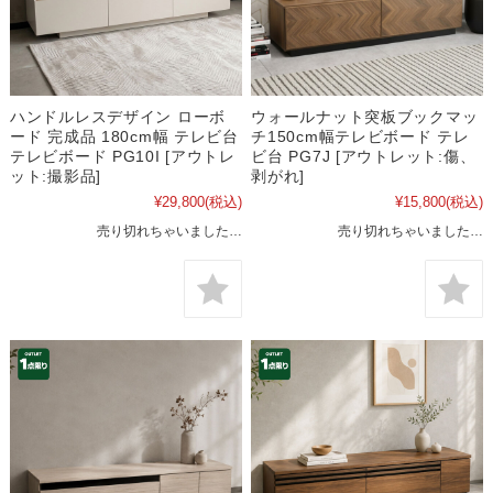
ハンドルレスデザイン ローボ
ウォールナット突板ブックマッ
ード 完成品 180cm幅 テレビ台
チ150cm幅テレビボード テレ
テレビボード PG10I [アウトレ
ビ台 PG7J [アウトレット:傷、
ット:撮影品]
剥がれ]
¥29,800
(税込)
¥15,800
(税込)
売り切れちゃいました…
売り切れちゃいました…