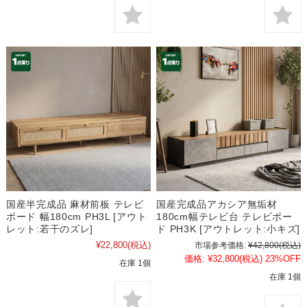
国産半完成品 麻材前板 テレビ
国産完成品アカシア無垢材
ボード 幅180cm PH3L [アウト
180cm幅テレビ台 テレビボー
レット:若干のズレ]
ド PH3K [アウトレット:小キズ]
¥22,800
(税込)
市場参考価格:
¥42,800
(税込)
価格:
¥32,800
(税込)
23%OFF
在庫 1個
在庫 1個