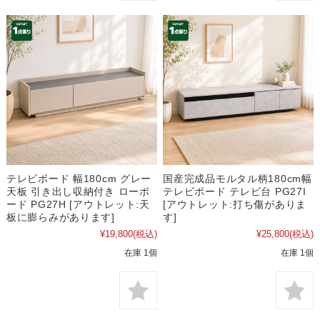
テレビボード 幅180cm グレー
国産完成品モルタル柄180cm幅
天板 引き出し収納付き ローボ
テレビボード テレビ台 PG27I
ード PG27H [アウトレット:天
[アウトレット:打ち傷がありま
板に膨らみがあります]
す]
¥19,800
(税込)
¥25,800
(税込)
在庫 1個
在庫 1個