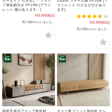
ロータイプ 引き出し・フラッ
150cm スチール脚 PF18M [ア
プ扉収納付き PF19M [アウト
ウトレット:小さなひびがあり
レット:傷があります。]
ます]
¥19,800
(税込)
1件
売り切れちゃいました…
¥15,800
(税込)
売り切れちゃいました…
国産完成品アカシア無垢材
オーク風プリント強化紙 テレ