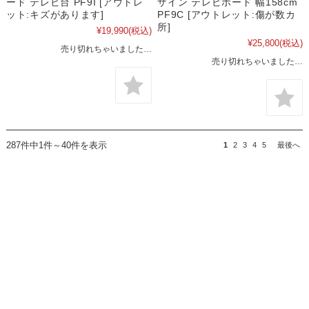
ード テレビ台 PF9I [アウトレ
ザイン テレビボード 幅158cm
ット:キズがあります]
PF9C [アウトレット:傷が数カ
所]
¥19,990
(税込)
¥25,800
(税込)
売り切れちゃいました…
売り切れちゃいました…
287件中1件～40件を表示
1
2
3
4
5
最後へ