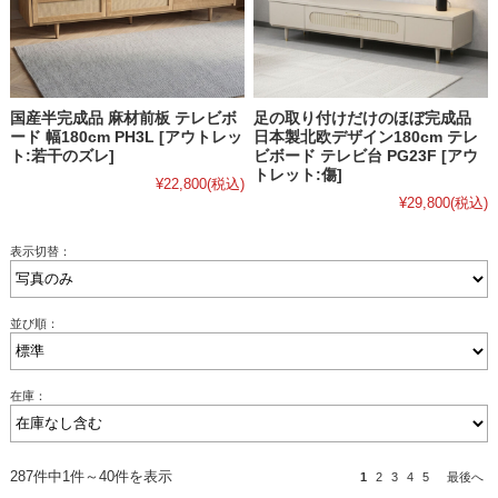
国産半完成品 麻材前板 テレビボ
足の取り付けだけのほぼ完成品
ード 幅180cm PH3L [アウトレッ
日本製北欧デザイン180cm テレ
ト:若干のズレ]
ビボード テレビ台 PG23F [アウ
トレット:傷]
¥22,800
(税込)
¥29,800
(税込)
表示切替：
並び順：
在庫：
287件中1件～40件を表示
1
2
3
4
5
最後へ