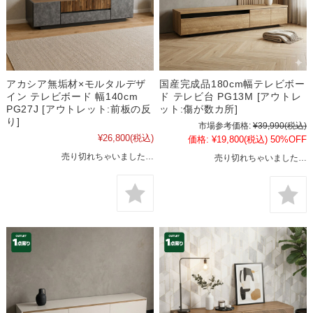
アカシア無垢材×モルタルデザ
国産完成品180cm幅テレビボー
イン テレビボード 幅140cm
ド テレビ台 PG13M [アウトレ
PG27J [アウトレット:前板の反
ット:傷が数カ所]
り]
市場参考価格:
¥39,990
(税込)
¥26,800
(税込)
価格:
¥19,800
(税込)
50%OFF
売り切れちゃいました…
売り切れちゃいました…