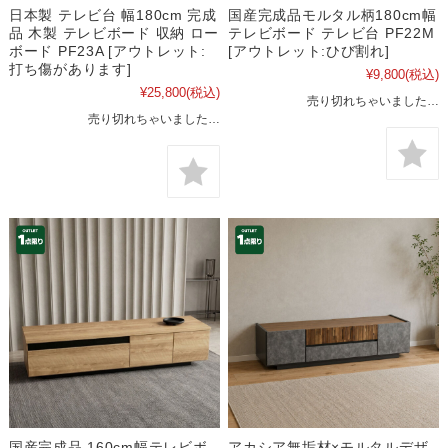
日本製 テレビ台 幅180cm 完成
国産完成品モルタル柄180cm幅
品 木製 テレビボード 収納 ロー
テレビボード テレビ台 PF22M
ボード PF23A [アウトレット:
[アウトレット:ひび割れ]
打ち傷があります]
¥9,800
(税込)
¥25,800
(税込)
売り切れちゃいました…
売り切れちゃいました…
国産完成品 160cm幅テレビボ
アカシア無垢材×モルタルデザ