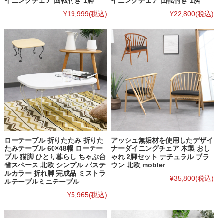
イニングチェア 回転付き 1脚
イニングチェア 回転付き 1脚
¥19,999
(税込)
¥22,800
(税込)
ローテーブル 折りたたみ 折りた
アッシュ無垢材を使用したデザイ
たみテーブル 60×48幅 ローテー
ナーダイニングチェア 木製 おし
ブル 猫脚 ひとり暮らし ちゃぶ台
ゃれ 2脚セット ナチュラル ブラ
省スペース 北欧 シンプル パステ
ウン 北欧 mobler
ルカラー 折れ脚 完成品 ミストラ
¥35,800
(税込)
ルテーブルミニテーブル
¥5,965
(税込)