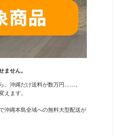
せません。
ら、沖縄だけ送料が数万円……。
が変えます。
で
沖縄本島全域への無料大型配送
が